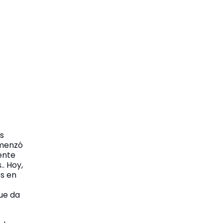
os
omenzó
ente
. Hoy,
s en
ue da