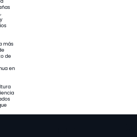
ad
añas
,
 y
ios
 a más
de
to de
nua en
ltura
riencia
tados
que
SÃO
LONDRES