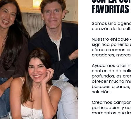
FAVORITAS
Somos una agencia
corazón de la cult
Nuestro enfoque 
significa poner l
cómo creamos c
creadores, marcas
Ayudamos a las ma
contenido de cali
profundos, es cr
ofrecer mucho más
busques alcance, 
solución.
Creamos campañas
participación y 
momentos que im