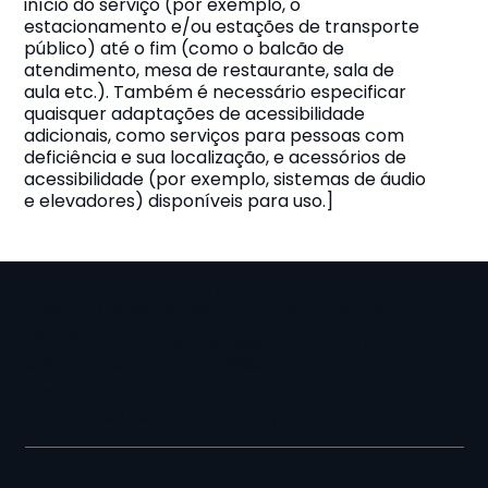
início do serviço (por exemplo, o
estacionamento e/ou estações de transporte
público) até o fim (como o balcão de
atendimento, mesa de restaurante, sala de
aula etc.). Também é necessário especificar
quaisquer adaptações de acessibilidade
adicionais, como serviços para pessoas com
deficiência e sua localização, e acessórios de
acessibilidade (por exemplo, sistemas de áudio
e elevadores) disponíveis para uso.]
Adici
Agência Global de Marketing de Influência
onar
Contato
política de
T&C
um
oi@loi.digital
Privacidade
EMEA, América Latina,
título
América do Norte