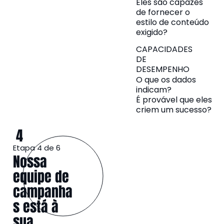
Eles são capazes
de fornecer o
estilo de conteúdo
exigido?
CAPACIDADES
DE
DESEMPENHO
O que os dados
indicam?
É provável que eles
criem um sucesso?
4
Etapa 4 de 6
Nossa
equipe de
campanha
s está à
sua