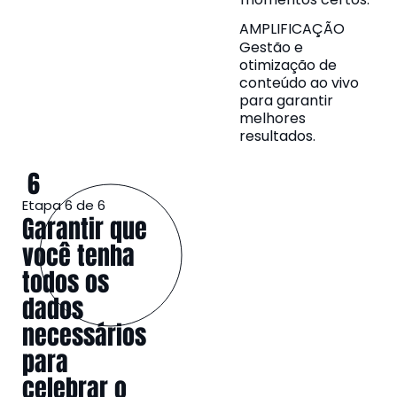
AMPLIFICAÇÃO
Gestão e
otimização de
conteúdo ao vivo
para garantir
melhores
resultados.
6
Etapa 6 de 6
Garantir que
você tenha
todos os
dados
necessários
para
celebrar o